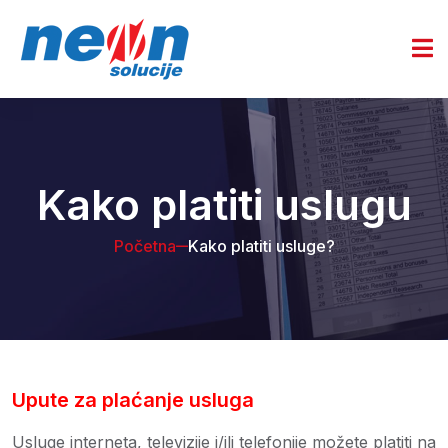
Kako platiti uslugu
Početna
Kako platiti usluge?
Upute za plaćanje usluga
Usluge interneta, televizije i/ili telefonije možete platiti na