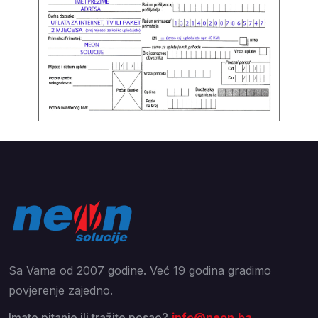
Sa Vama od 2007 godine. Već 19 godina gradimo
povjerenje zajedno.
Imate pitanje ili tražite posao?
info@neon.ba